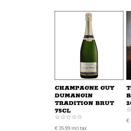
CHAMPAGNE GUY
T
DUMANGIN
B
TRADITION BRUT
2
75CL
€ 
€ 35.99 incl tax