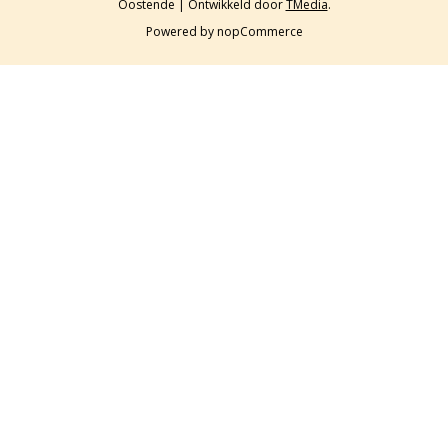
Oostende | Ontwikkeld door
TMedia
.
Powered by
nopCommerce