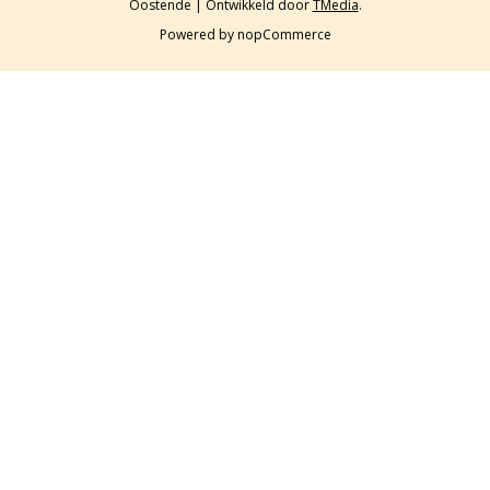
Oostende | Ontwikkeld door
TMedia
.
Powered by
nopCommerce