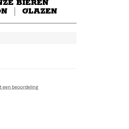
NZE BIEREN
ON
GLAZEN
uct een beoordeling