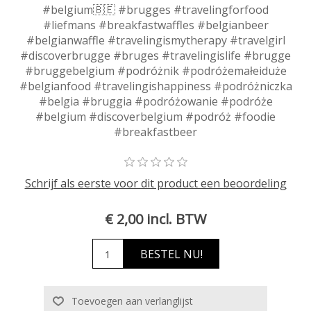
#belgium🇧🇪 #brugges #travelingforfood
#liefmans #breakfastwaffles #belgianbeer
#belgianwaffle #travelingismytherapy #travelgirl
#discoverbrugge #bruges #travelingislife #brugge
#bruggebelgium #podróżnik #podróżemałeiduże
#belgianfood #travelingishappiness #podróżniczka
#belgia #bruggia #podróżowanie #podróże
#belgium #discoverbelgium #podróż #foodie
#breakfastbeer
Schrijf als eerste voor dit product een beoordeling
€ 2,00 incl. BTW