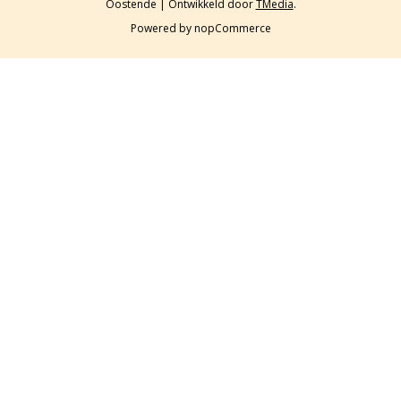
Oostende | Ontwikkeld door
TMedia
.
Powered by
nopCommerce