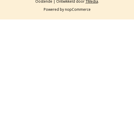
Oostende | Ontwikkeld door
TMedia
.
Powered by
nopCommerce