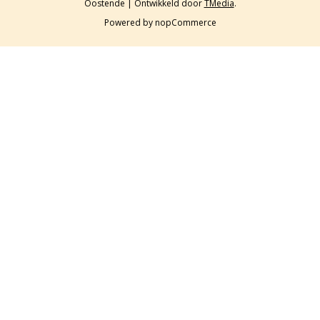
Oostende | Ontwikkeld door
TMedia
.
Powered by
nopCommerce